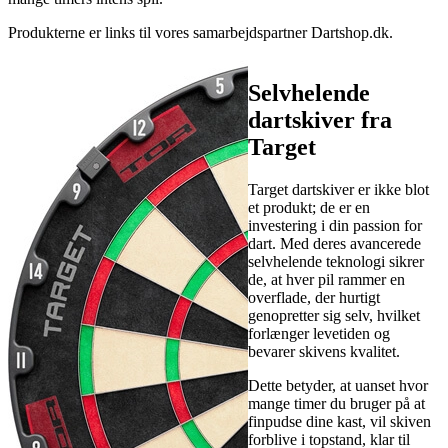
Produkterne er links til vores samarbejdspartner Dartshop.dk.
Selvhelende
dartskiver fra
Target
Target dartskiver er ikke blot
et produkt; de er en
investering i din passion for
dart. Med deres avancerede
selvhelende teknologi sikrer
de, at hver pil rammer en
overflade, der hurtigt
genopretter sig selv, hvilket
forlænger levetiden og
bevarer skivens kvalitet.
Dette betyder, at uanset hvor
mange timer du bruger på at
finpudse dine kast, vil skiven
forblive i topstand, klar til