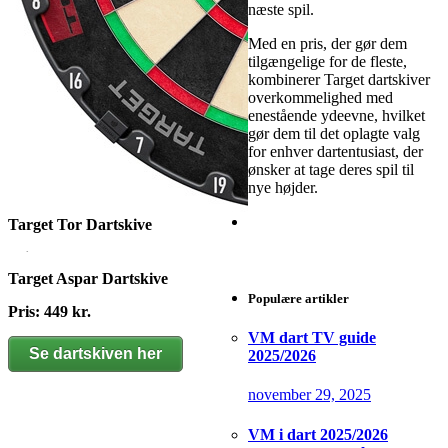
næste spil.
Med en pris, der gør dem
tilgængelige for de fleste,
kombinerer Target dartskiver
overkommelighed med
enestående ydeevne, hvilket
gør dem til det oplagte valg
for enhver dartentusiast, der
ønsker at tage deres spil til
nye højder.
Target Tor Dartskive
Pris: 599 kr.
Target Aspar Dartskive
Populære artikler
Se dartskiven her
Pris: 449 kr.
VM dart TV guide
Se dartskiven her
2025/2026
november 29, 2025
VM i dart 2025/2026