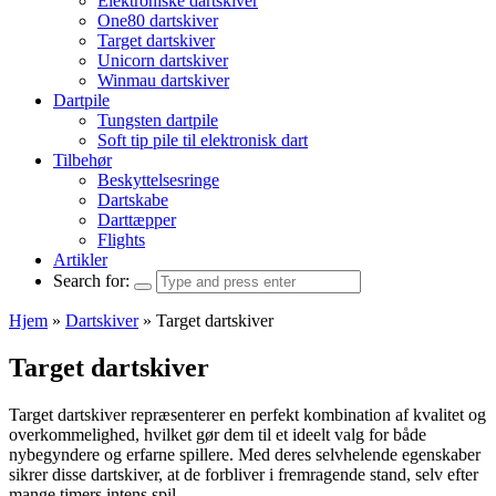
Elektroniske dartskiver
One80 dartskiver
Target dartskiver
Unicorn dartskiver
Winmau dartskiver
Dartpile
Tungsten dartpile
Soft tip pile til elektronisk dart
Tilbehør
Beskyttelsesringe
Dartskabe
Darttæpper
Flights
Artikler
Search for:
Hjem
»
Dartskiver
»
Target dartskiver
Target dartskiver
Target dartskiver repræsenterer en perfekt kombination af kvalitet og
overkommelighed, hvilket gør dem til et ideelt valg for både
nybegyndere og erfarne spillere. Med deres selvhelende egenskaber
sikrer disse dartskiver, at de forbliver i fremragende stand, selv efter
mange timers intens spil.