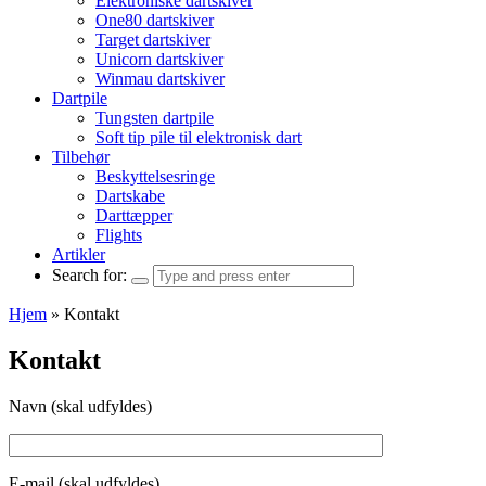
Elektroniske dartskiver
One80 dartskiver
Target dartskiver
Unicorn dartskiver
Winmau dartskiver
Dartpile
Tungsten dartpile
Soft tip pile til elektronisk dart
Tilbehør
Beskyttelsesringe
Dartskabe
Darttæpper
Flights
Artikler
Search for:
Hjem
»
Kontakt
Kontakt
Navn (skal udfyldes)
E-mail (skal udfyldes)