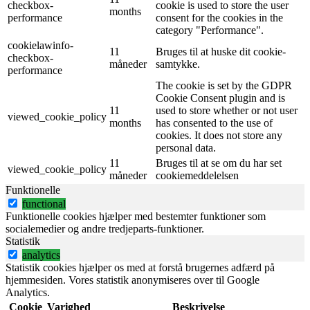
checkbox-
cookie is used to store the user
months
performance
consent for the cookies in the
category "Performance".
cookielawinfo-
11
Bruges til at huske dit cookie-
checkbox-
måneder
samtykke.
performance
The cookie is set by the GDPR
Cookie Consent plugin and is
11
used to store whether or not user
viewed_cookie_policy
months
has consented to the use of
cookies. It does not store any
personal data.
11
Bruges til at se om du har set
viewed_cookie_policy
måneder
cookiemeddelelsen
Funktionelle
functional
Funktionelle cookies hjælper med bestemter funktioner som
socialemedier og andre tredjeparts-funktioner.
Statistik
analytics
Statistik cookies hjælper os med at forstå brugernes adfærd på
hjemmesiden. Vores statistik anonymiseres over til Google
Analytics.
Cookie
Varighed
Beskrivelse